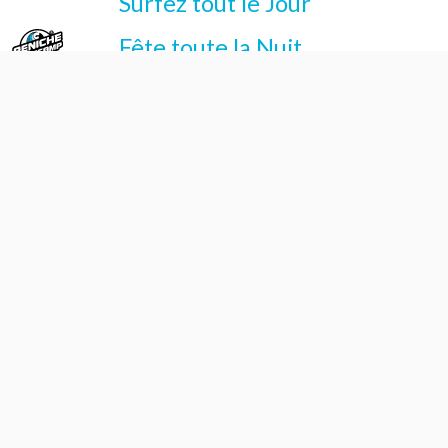
Surfez tout le Jour
Fête toute la Nuit
et Souris avec nous
PLAN DU SITE
Homepage
À propos de notre Surfcamp
À propos de notre Surfcamp
Services
Facilities
Notre équipe
Accommodations