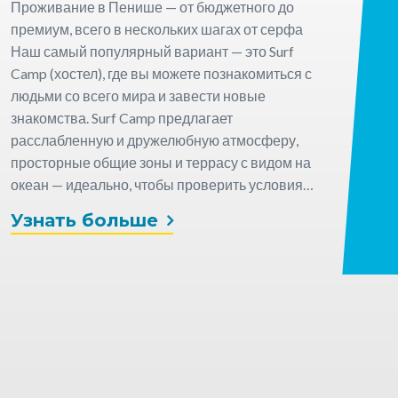
Проживание в Пенише — от бюджетного до
премиум, всего в нескольких шагах от серфа
Наш самый популярный вариант — это Surf
Camp (хостел), где вы можете познакомиться с
людьми со всего мира и завести новые
знакомства. Surf Camp предлагает
расслабленную и дружелюбную атмосферу,
просторные общие зоны и террасу с видом на
океан — идеально, чтобы проверить условия
для серфинга перед выходом на пляж.
Узнать больше
Комнаты оборудованы двумя удобными и
прочными двухъярусными кроватями,
большинство из них имеют собственную
ванную комнату. Также доступна полностью
оборудованная общая кухня, если вы хотите
готовить самостоятельно. Для тех, кто ищет
больше комфорта и приватности, мы
предлагаем частное жильё в Пенише, включая