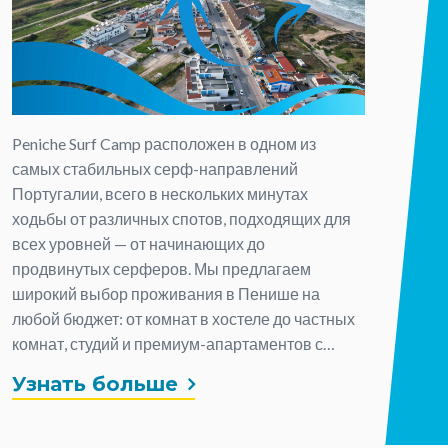
Peniche Surf Camp расположен в одном из
самых стабильных серф-направлений
Португалии, всего в нескольких минутах
ходьбы от различных спотов, подходящих для
всех уровней — от начинающих до
продвинутых серферов. Мы предлагаем
широкий выбор проживания в Пенише на
любой бюджет: от комнат в хостеле до частных
комнат, студий и премиум-апартаментов с
видом на океан. Все варианты размещения
Узнать больше
находятся в пешей доступности от пляжа,
обеспечивая прямой доступ к одним из лучших
волн в Пенише, Португалия. Наша школа