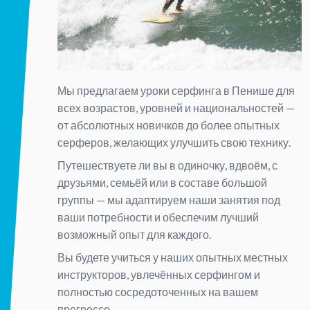
одного из ведущих мировых брендов в
серфинге. После дня серфинга вы можете
отдохнуть на нашей террасе с видом на океан
или посетить пляжные бары Пенише — всё в
нескольких шагах. Насладитесь идеальным
Мы предлагаем уроки серфинга в Пенише для
сочетанием серфинга, проживания и образа
всех возрастов, уровней и национальностей —
жизни в одном из лучших серф-направлений
от абсолютных новичков до более опытных
Европы. Забронируйте ваш surf camp в
серферов, желающих улучшить свою технику.
Пенише, Португалия уже сегодня и откройте
Путешествуете ли вы в одиночку, вдвоём, с
для себя волны мирового уровня, отличное
друзьями, семьёй или в составе большой
проживание и незабываемые серф-моменты.
группы — мы адаптируем наши занятия под
ваши потребности и обеспечим лучший
возможный опыт для каждого.
Вы будете учиться у наших опытных местных
инструкторов, увлечённых серфингом и
полностью сосредоточенных на вашем
прогрессе.