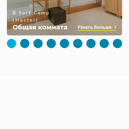
В Surf Camp
(Hostel)
Общая комната
Узнать больше
Целый день на
серфе.
Веселиться всю ночь
и улыбнись с нами.