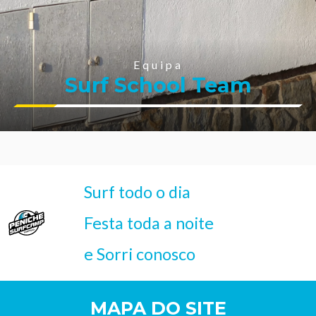
Equipa
Surf School Team
Surf todo o dia
Festa toda a noite
e Sorri conosco
MAPA DO SITE